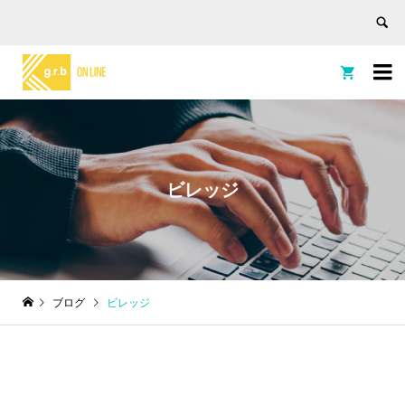


ビレッジ
ブログ
ビレッジ