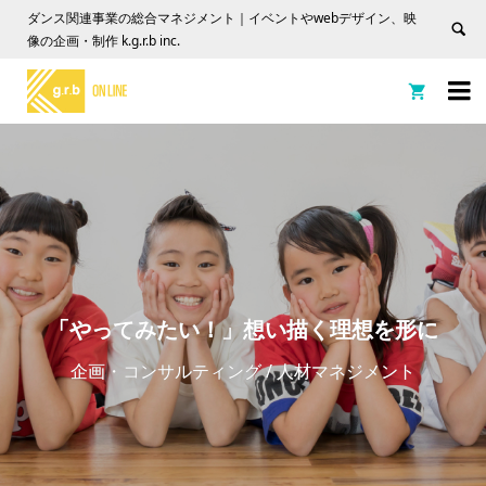
ダンス関連事業の総合マネジメント｜イベントやwebデザイン、映
像の企画・制作 k.g.r.b inc.


「やってみたい！」想い描く理想を形に
企画・コンサルティング / 人材マネジメント