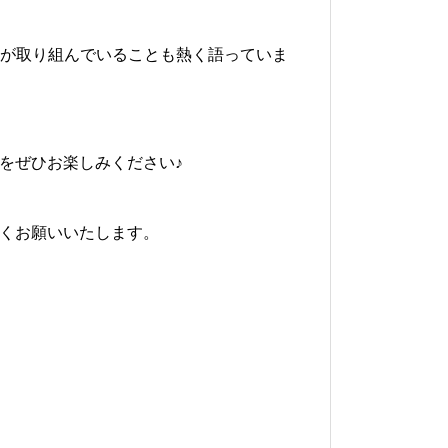
下
矢
身が取り組んでいることも熱く語っていま
印
キ
ををぜひお楽しみください♪
ー
を
しくお願いいたします。
使
っ
て
く
だ
さ