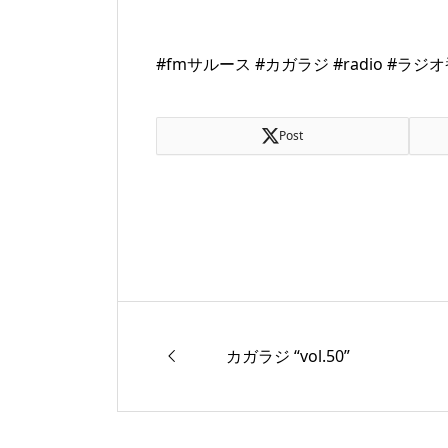
#fmサルース #カガラジ #radio #ラ
Post
カガラジ “vol.50”