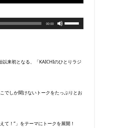
ボ
00:00
リ
ュ
ー
以来初となる、「KAICHIのひとりラジ
ム
調
節
ここでしか聞けないトークをたっぷりとお
に
は
上
えて！”」をテーマにトークを展開！