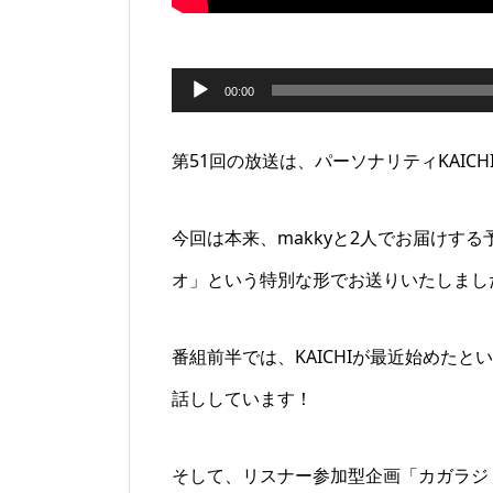
音
00:00
声
第51回の放送は、パーソナリティKAIC
プ
レ
今回は本来、makkyと2人でお届けする
ー
オ」という特別な形でお送りいたしまし
ヤ
ー
番組前半では、KAICHIが最近始めた
話ししています！
そして、リスナー参加型企画「カガラジ