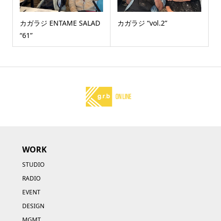
カガラジ ENTAME SALAD
カガラジ “vol.2”
“61”
WORK
STUDIO
RADIO
EVENT
DESIGN
MGMT.