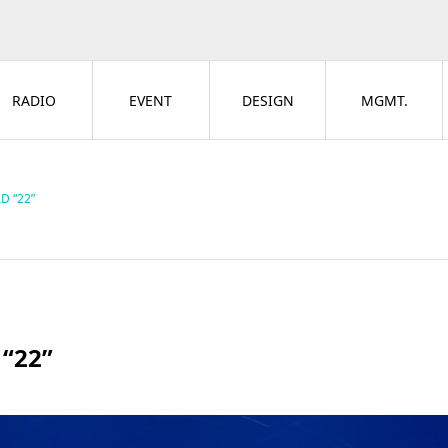
RADIO
EVENT
DESIGN
MGMT.
 “22”
“22”