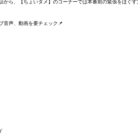
話から、【ちょいタメ】のコーナーでは本番前の緊張をほぐす方
ブ音声、動画を要チェック📌
ダ